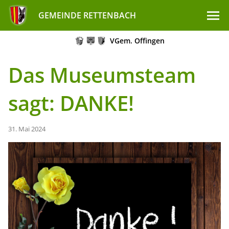
GEMEINDE RETTENBACH
VGem. Offingen
Das Museumsteam
sagt: DANKE!
31. Mai 2024