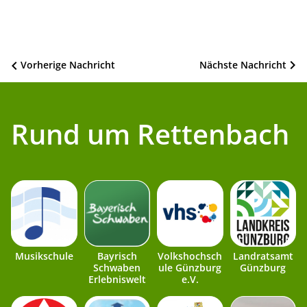
Beitragsnavigation
Vorherige Nachricht
Nächste Nachricht
Rund um Rettenbach
Musikschule
Bayrisch
Volkshochsch
Landratsamt
Schwaben
ule Günzburg
Günzburg
Erlebniswelt
e.V.