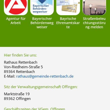
Agentur für
Bayerischer
Bayrische
Straßenbeleu
Arbeit
Behördenweg
Ehrenamtskar
chtungsstöru
weiser
te
ng melden
Hier finden Sie uns:
Rathaus Rettenbach
Von-Riedheim-Straße 5
89364 Rettenbach
E-Mail:
rathaus@gemeinde-rettenbach.de
Sitz der Verwaltungsgemeinschaft Offingen:
Marktstraße 19
89362 Offingen
Geschäftszeiten der VGem. Offingen