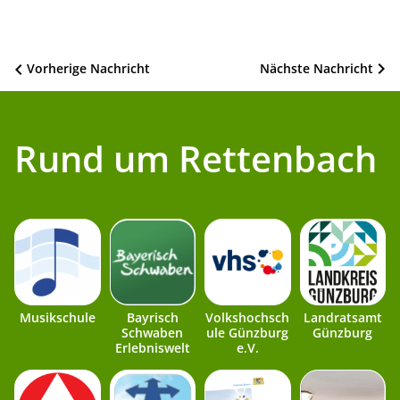
Beitragsnavigation
Vorherige Nachricht
Nächste Nachricht
Rund um Rettenbach
Musikschule
Bayrisch
Volkshochsch
Landratsamt
Schwaben
ule Günzburg
Günzburg
Erlebniswelt
e.V.