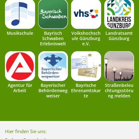
Musikschule
Bayrisch
Volkshochsch
Landratsamt
Schwaben
ule Günzburg
Günzburg
Erlebniswelt
e.V.
Agentur für
Bayerischer
Bayrische
Straßenbeleu
Arbeit
Behördenweg
Ehrenamtskar
chtungsstöru
weiser
te
ng melden
Hier finden Sie uns: