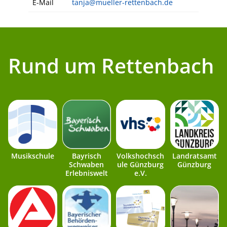
E-Mail
tanja@mueller-rettenbach.de
Rund um Rettenbach
Musikschule
Bayrisch
Volkshochsch
Landratsamt
Schwaben
ule Günzburg
Günzburg
Erlebniswelt
e.V.