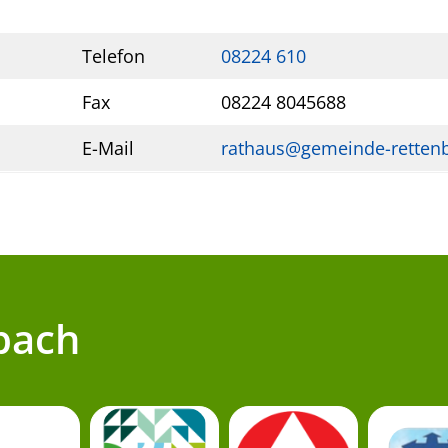
Telefon
08224 610
Fax
08224 8045688
E-Mail
rathaus@gemeinde-retten
bach