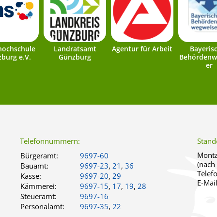
hochschule
Landratsamt
Agentur für Arbeit
Bayeris
burg e.V.
Günzburg
Behördenw
er
Telefonnummern:
Stand
Monta
Bürgeramt:
9697-60
(nach
Bauamt:
9697-23
,
21
,
36
Telef
Kasse:
9697-20
,
29
E-Mai
Kämmerei:
9697-15
,
17
,
19
,
28
Steueramt:
9697-16
Personalamt:
9697-35
,
22