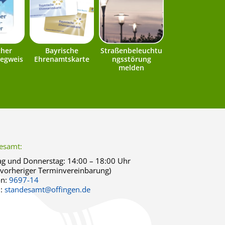
cher
Bayrische
Straßenbeleuchtu
egweis
Ehrenamtskarte
ngsstörung
melden
esamt:
g und Donnerstag:
14:00 – 18:00 Uhr
 vorheriger Terminvereinbarung)
on:
9697-14
l:
standesamt@offingen.de