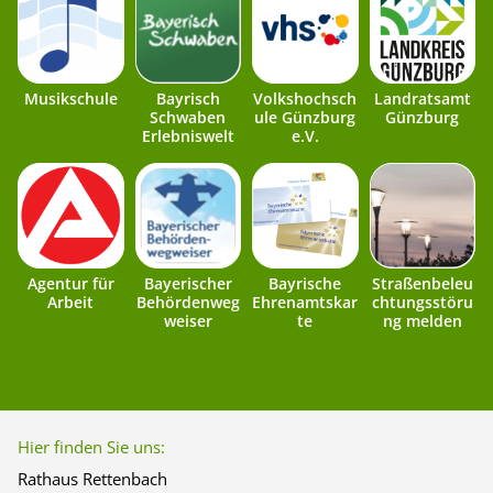
Musikschule
Bayrisch
Volkshochsch
Landratsamt
Schwaben
ule Günzburg
Günzburg
Erlebniswelt
e.V.
Agentur für
Bayerischer
Bayrische
Straßenbeleu
Arbeit
Behördenweg
Ehrenamtskar
chtungsstöru
weiser
te
ng melden
Hier finden Sie uns:
Rathaus Rettenbach