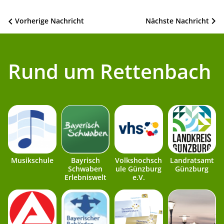
Beitragsnavigation
Vorherige Nachricht
Nächste Nachricht
Rund um Rettenbach
Musikschule
Bayrisch
Volkshochsch
Landratsamt
Schwaben
ule Günzburg
Günzburg
Erlebniswelt
e.V.