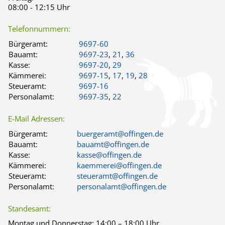
08:00 - 12:15 Uhr
Telefonnummern:
Bürgeramt:
9697-60
Bauamt:
9697-23
,
21
,
36
Kasse:
9697-20
,
29
Kämmerei:
9697-15
,
17
,
19
,
28
Steueramt:
9697-16
Personalamt:
9697-35
,
22
E-Mail Adressen:
Bürgeramt:
buergeramt@offingen.de
Bauamt:
bauamt@offingen.de
Kasse:
kasse@offingen.de
Kämmerei:
kaemmerei@offingen.de
Steueramt:
steueramt@offingen.de
Personalamt:
personalamt@offingen.de
Standesamt:
Montag und Donnerstag:
14:00 – 18:00 Uhr