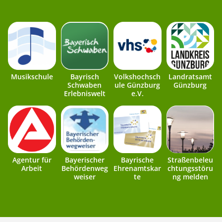
Musikschule
Bayrisch
Volkshochsch
Landratsamt
Schwaben
ule Günzburg
Günzburg
Erlebniswelt
e.V.
Agentur für
Bayerischer
Bayrische
Straßenbeleu
Arbeit
Behördenweg
Ehrenamtskar
chtungsstöru
weiser
te
ng melden