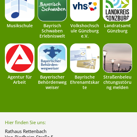
Musikschule
Bayrisch
Volkshochsch
Landratsamt
Schwaben
ule Günzburg
Günzburg
Erlebniswelt
e.V.
Agentur für
Bayerischer
Bayrische
Straßenbeleu
Arbeit
Behördenweg
Ehrenamtskar
chtungsstöru
weiser
te
ng melden
Hier finden Sie uns:
Rathaus Rettenbach