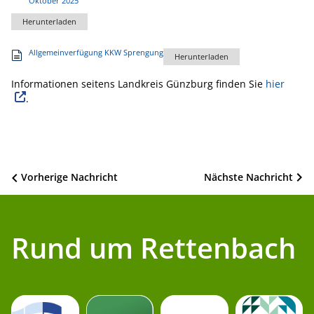
Oktober 2025
Herunterladen
Allgemeinverfügung KKW Sprengung
Herunterladen
Informationen seitens Landkreis Günzburg finden Sie
hier
.
Beitragsnavigation
Vorherige Nachricht
Nächste Nachricht
Rund um Rettenbach