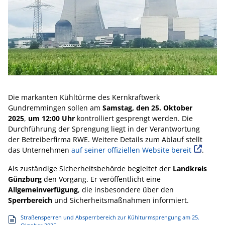
Die markanten Kühltürme des Kernkraftwerk
Gundremmingen sollen am
Samstag, den 25. Oktober
2025
,
um 12:00 Uhr
kontrolliert gesprengt werden. Die
Durchführung der Sprengung liegt in der Verantwortung
der Betreiberfirma RWE. Weitere Details zum Ablauf stellt
das Unternehmen
auf seiner offiziellen Website bereit
.
Als zuständige Sicherheitsbehörde begleitet der
Landkreis
Günzburg
den Vorgang. Er veröffentlicht eine
Allgemeinverfügung
, die insbesondere über den
Sperrbereich
und Sicherheitsmaßnahmen informiert.
Straßensperren und Absperrbereich zur Kühlturmsprengung am 25.