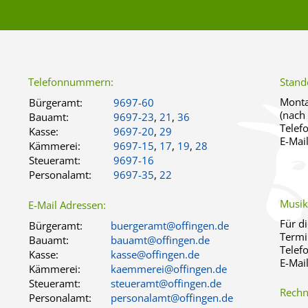
Telefonnummern:
Stand
Monta
Bürgeramt:
9697-60
(nach
Bauamt:
9697-23
,
21
,
36
Telef
Kasse:
9697-20
,
29
E-Mai
Kämmerei:
9697-15
,
17
,
19
,
28
Steueramt:
9697-16
Personalamt:
9697-35
,
22
Musik
E-Mail Adressen:
Für d
Bürgeramt:
buergeramt@offingen.de
Termi
Bauamt:
bauamt@offingen.de
Telef
Kasse:
kasse@offingen.de
E-Mai
Kämmerei:
kaemmerei@offingen.de
Steueramt:
steueramt@offingen.de
Rechn
Personalamt:
personalamt@offingen.de