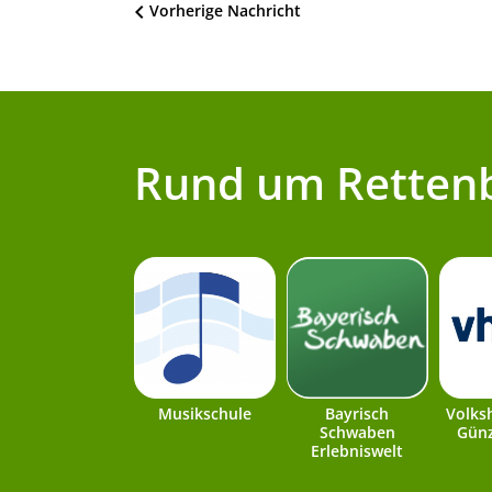
Beitragsnavigation
Vorherige Nachricht
Rund um Retten
Musikschule
Bayrisch
Volks
Schwaben
Günz
Erlebniswelt