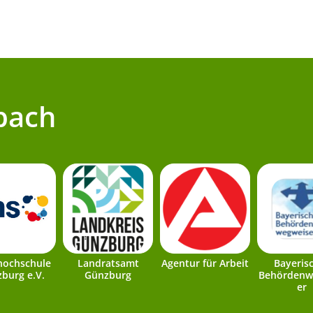
bach
hochschule
Landratsamt
Agentur für Arbeit
Bayeris
burg e.V.
Günzburg
Behördenw
er