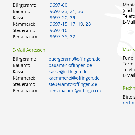
Monta
Bürgeramt:
9697-60
(nach
Bauamt:
9697-23
,
21
,
36
Telef
Kasse:
9697-20
,
29
E-Mai
Kämmerei:
9697-15
,
17
,
19
,
28
Steueramt:
9697-16
Personalamt:
9697-35
,
22
Musik
E-Mail Adressen:
Für d
Bürgeramt:
buergeramt@offingen.de
Termi
Bauamt:
bauamt@offingen.de
Telef
Kasse:
kasse@offingen.de
E-Mai
Kämmerei:
kaemmerei@offingen.de
Steueramt:
steueramt@offingen.de
Rechn
Personalamt:
personalamt@offingen.de
Bitte
rechn