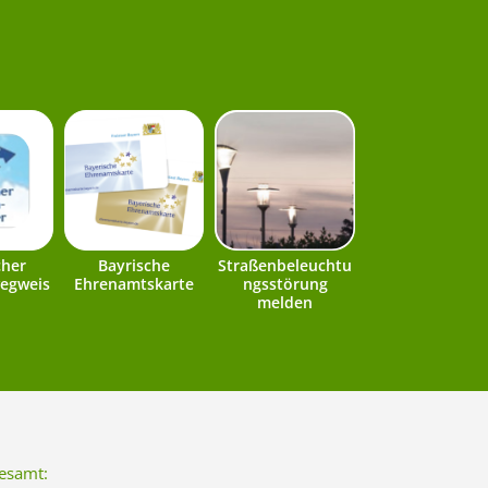
cher
Bayrische
Straßenbeleuchtu
egweis
Ehrenamtskarte
ngsstörung
melden
esamt: