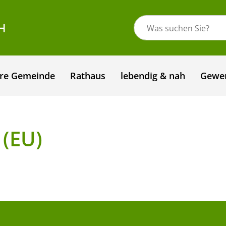
H
re Gemeinde
Rathaus
lebendig & nah
Gewe
 (EU)