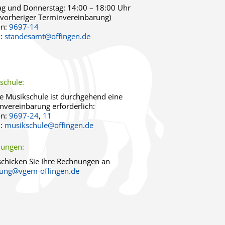
g und Donnerstag:
14:00 – 18:00 Uhr
 vorheriger Terminvereinbarung)
on:
9697-14
l:
standesamt@offingen.de
schule:
ie Musikschule ist durchgehend eine
nvereinbarung erforderlich:
on:
9697-24
,
11
l:
musikschule@offingen.de
ungen:
 schicken Sie Ihre Rechnungen an
ung@vgem-offingen.de