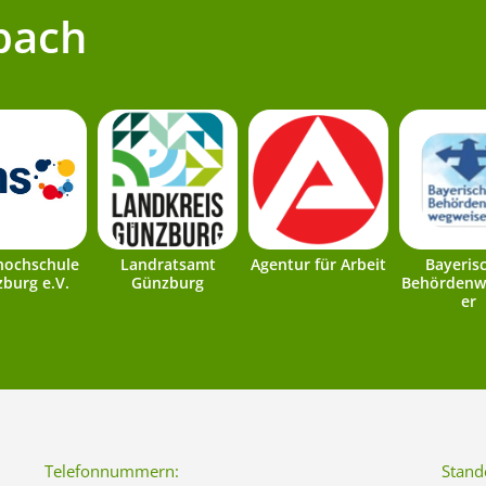
bach
hochschule
Landratsamt
Agentur für Arbeit
Bayeris
burg e.V.
Günzburg
Behördenw
er
Telefonnummern:
Stand