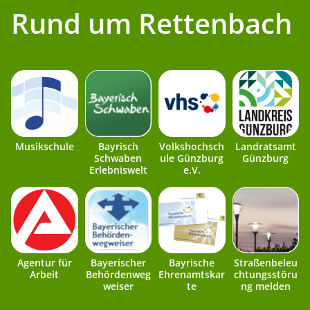
Rund um Rettenbach
Musikschule
Bayrisch
Volkshochsch
Landratsamt
Schwaben
ule Günzburg
Günzburg
Erlebniswelt
e.V.
Agentur für
Bayerischer
Bayrische
Straßenbeleu
Arbeit
Behördenweg
Ehrenamtskar
chtungsstöru
weiser
te
ng melden