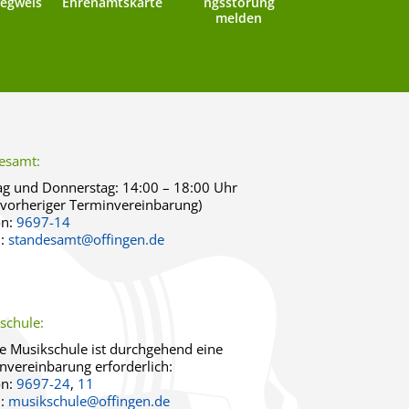
egweis
Ehrenamtskarte
ngsstörung
melden
esamt:
g und Donnerstag:
14:00 – 18:00 Uhr
 vorheriger Terminvereinbarung)
on:
9697-14
l:
standesamt@offingen.de
schule:
ie Musikschule ist durchgehend eine
nvereinbarung erforderlich:
on:
9697-24
,
11
l:
musikschule@offingen.de