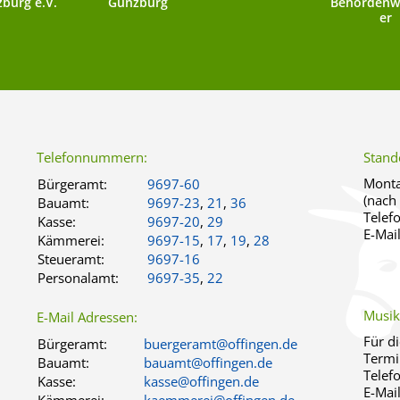
burg e.V.
Günzburg
Behördenw
er
Telefonnummern:
Stand
Monta
Bürgeramt:
9697-60
(nach
Bauamt:
9697-23
,
21
,
36
Telef
Kasse:
9697-20
,
29
E-Mai
Kämmerei:
9697-15
,
17
,
19
,
28
Steueramt:
9697-16
Personalamt:
9697-35
,
22
Musik
E-Mail Adressen:
Für d
Bürgeramt:
buergeramt@offingen.de
Termi
Bauamt:
bauamt@offingen.de
Telef
Kasse:
kasse@offingen.de
E-Mai