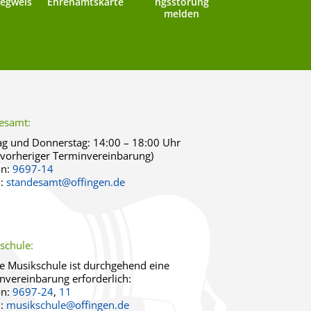
egweis
Ehrenamtskarte
ngsstörung
melden
esamt:
g und Donnerstag:
14:00 – 18:00 Uhr
 vorheriger Terminvereinbarung)
on:
9697-14
l:
standesamt@offingen.de
schule:
ie Musikschule ist durchgehend eine
nvereinbarung erforderlich:
on:
9697-24
,
11
l:
musikschule@offingen.de