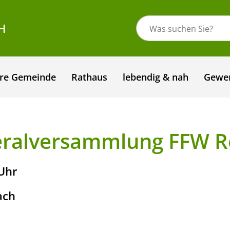
H
re Gemeinde
Rathaus
lebendig & nah
Gewe
eralversammlung FFW R
 Uhr
ach