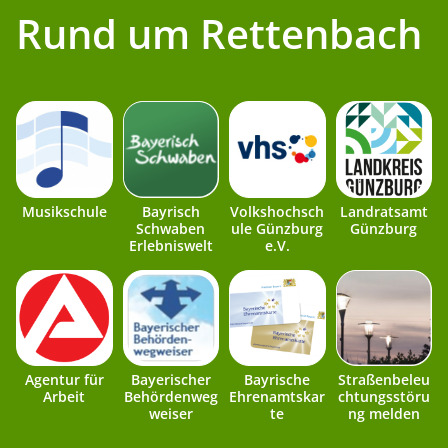
Rund um Rettenbach
Musikschule
Bayrisch
Volkshochsch
Landratsamt
Schwaben
ule Günzburg
Günzburg
Erlebniswelt
e.V.
Agentur für
Bayerischer
Bayrische
Straßenbeleu
Arbeit
Behördenweg
Ehrenamtskar
chtungsstöru
weiser
te
ng melden