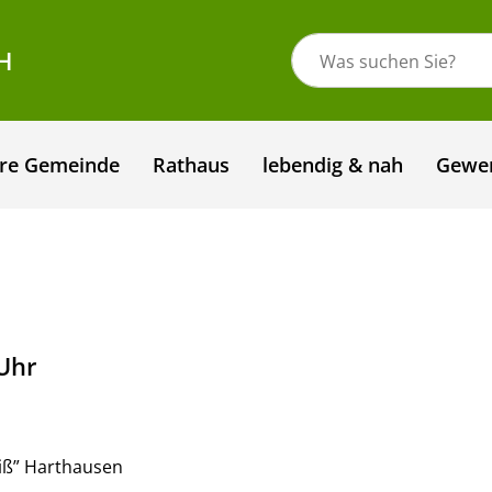
H
re Gemeinde
Rathaus
lebendig & nah
Gewe
 Uhr
eiß” Harthausen