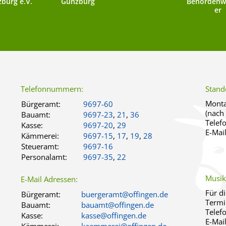
burg e.V.
Günzburg
Behördenw
er
Telefonnummern:
Stand
Monta
Bürgeramt:
9697-60
(nach
Bauamt:
9697-23
,
21
,
36
Telef
Kasse:
9697-20
,
29
E-Mai
Kämmerei:
9697-15
,
17
,
19
,
28
Steueramt:
9697-16
Personalamt:
9697-35
,
22
Musik
E-Mail Adressen:
Für d
Bürgeramt:
buergeramt@offingen.de
Termi
Bauamt:
bauamt@offingen.de
Telef
Kasse:
kasse@offingen.de
E-Mai