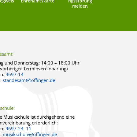
egweis
Ehrenamtskarte
ngsstörung
melden
esamt:
g und Donnerstag:
14:00 – 18:00 Uhr
 vorheriger Terminvereinbarung)
on:
9697-14
l:
standesamt@offingen.de
schule:
ie Musikschule ist durchgehend eine
nvereinbarung erforderlich:
on:
9697-24
,
11
l:
musikschule@offingen.de