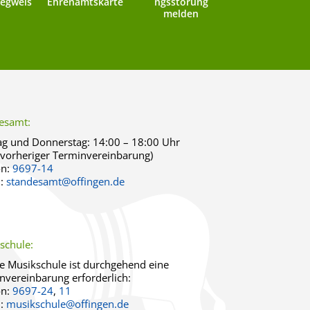
egweis
Ehrenamtskarte
ngsstörung
melden
esamt:
g und Donnerstag:
14:00 – 18:00 Uhr
 vorheriger Terminvereinbarung)
on:
9697-14
l:
standesamt@offingen.de
schule:
ie Musikschule ist durchgehend eine
nvereinbarung erforderlich:
on:
9697-24
,
11
l:
musikschule@offingen.de