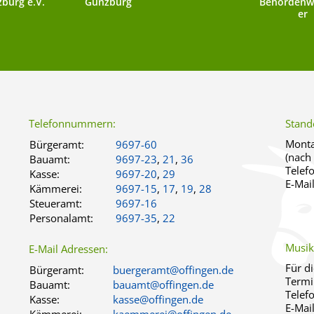
burg e.V.
Günzburg
Behördenw
er
Telefonnummern:
Stand
Monta
Bürgeramt:
9697-60
(nach
Bauamt:
9697-23
,
21
,
36
Telef
Kasse:
9697-20
,
29
E-Mai
Kämmerei:
9697-15
,
17
,
19
,
28
Steueramt:
9697-16
Personalamt:
9697-35
,
22
Musik
E-Mail Adressen:
Für d
Bürgeramt:
buergeramt@offingen.de
Termi
Bauamt:
bauamt@offingen.de
Telef
Kasse:
kasse@offingen.de
E-Mai