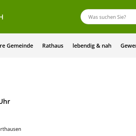
H
re Gemeinde
Rathaus
lebendig & nah
Gewe
 Uhr
arthausen