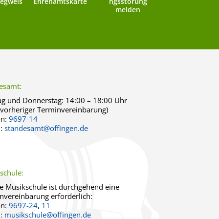
egweis
Ehrenamtskarte
ngsstörung
melden
esamt:
g und Donnerstag:
14:00 – 18:00 Uhr
 vorheriger Terminvereinbarung)
on:
9697-14
l:
standesamt@offingen.de
schule:
ie Musikschule ist durchgehend eine
nvereinbarung erforderlich:
on:
9697-24
,
11
l:
musikschule@offingen.de