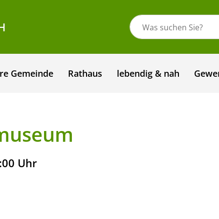
H
re Gemeinde
Rathaus
lebendig & nah
Gewe
tmuseum
:00 Uhr