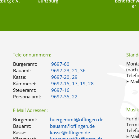
burg e.V.
Günzburg
Behördenw
er
Telefonnummern:
Stand
Monta
Bürgeramt:
9697-60
(nach
Bauamt:
9697-23
,
21
,
36
Telef
Kasse:
9697-20
,
29
E-Mai
Kämmerei:
9697-15
,
17
,
19
,
28
Steueramt:
9697-16
Personalamt:
9697-35
,
22
Musik
E-Mail Adressen:
Für d
Bürgeramt:
buergeramt@offingen.de
Termi
Bauamt:
bauamt@offingen.de
Telef
Kasse:
kasse@offingen.de
E-Mai