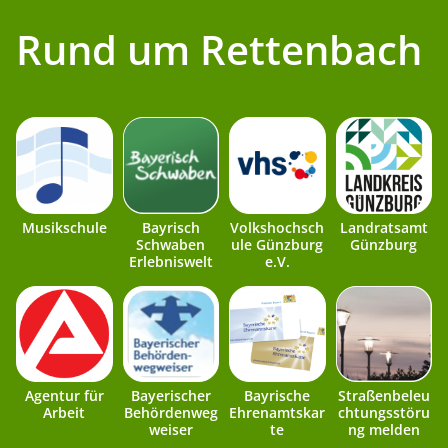
Rund um Rettenbach
Musikschule
Bayrisch
Volkshochsch
Landratsamt
Schwaben
ule Günzburg
Günzburg
Erlebniswelt
e.V.
Agentur für
Bayerischer
Bayrische
Straßenbeleu
Arbeit
Behördenweg
Ehrenamtskar
chtungsstöru
weiser
te
ng melden