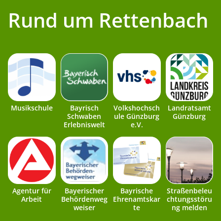
Rund um Rettenbach
Musikschule
Bayrisch
Volkshochsch
Landratsamt
Schwaben
ule Günzburg
Günzburg
Erlebniswelt
e.V.
Agentur für
Bayerischer
Bayrische
Straßenbeleu
Arbeit
Behördenweg
Ehrenamtskar
chtungsstöru
weiser
te
ng melden