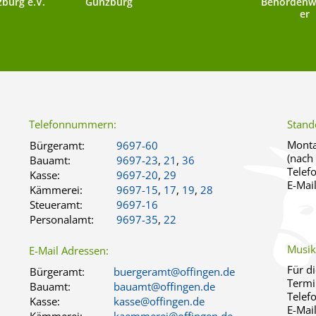
burg e.V.
Günzburg
Behördenw
er
Telefonnummern:
Stand
Monta
Bürgeramt:
9697-60
(nach
Bauamt:
9697-23
,
21
,
36
Telef
Kasse:
9697-20
,
29
E-Mai
Kämmerei:
9697-15
,
17
,
19
,
28
Steueramt:
9697-16
Personalamt:
9697-35
,
22
Musik
E-Mail Adressen:
Für d
Bürgeramt:
buergeramt@offingen.de
Termi
Bauamt:
bauamt@offingen.de
Telef
Kasse:
kasse@offingen.de
E-Mai