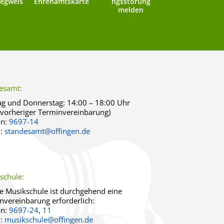
egweis
Ehrenamtskarte
ngsstörung
melden
esamt:
g und Donnerstag:
14:00 – 18:00 Uhr
 vorheriger Terminvereinbarung)
on:
9697-14
l:
standesamt@offingen.de
schule:
ie Musikschule ist durchgehend eine
nvereinbarung erforderlich:
on:
9697-24
,
11
l:
musikschule@offingen.de