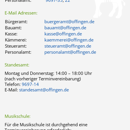
Personalamt:
9697-35
,
22
E-Mail Adressen:
Bürgeramt:
buergeramt@offingen.de
Bauamt:
bauamt@offingen.de
Kasse:
kasse@offingen.de
Kämmerei:
kaemmerei@offingen.de
Steueramt:
steueramt@offingen.de
Personalamt:
personalamt@offingen.de
Standesamt:
Montag und Donnerstag:
14:00 – 18:00 Uhr
(nach vorheriger Terminvereinbarung)
Telefon:
9697-14
E-Mail:
standesamt@offingen.de
Musikschule:
Für die Musikschule ist durchgehend eine