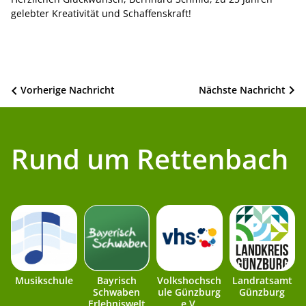
gelebter Kreativität und Schaffenskraft!
Beitragsnavigation
Vorherige Nachricht
Nächste Nachricht
Rund um Rettenbach
Musikschule
Bayrisch
Volkshochsch
Landratsamt
Schwaben
ule Günzburg
Günzburg
Erlebniswelt
e.V.