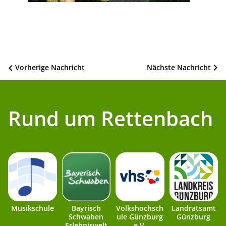
Beitragsnavigation
Vorherige Nachricht
Nächste Nachricht
Rund um Rettenbach
Musikschule
Bayrisch
Volkshochsch
Landratsamt
Schwaben
ule Günzburg
Günzburg
Erlebniswelt
e.V.