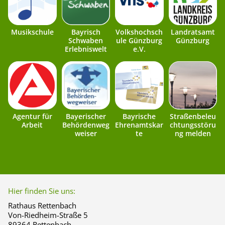
Musikschule
Bayrisch
Volkshochsch
Landratsamt
Schwaben
ule Günzburg
Günzburg
Erlebniswelt
e.V.
Agentur für
Bayerischer
Bayrische
Straßenbeleu
Arbeit
Behördenweg
Ehrenamtskar
chtungsstöru
weiser
te
ng melden
Hier finden Sie uns:
Rathaus Rettenbach
Von-Riedheim-Straße 5
89364 Rettenbach